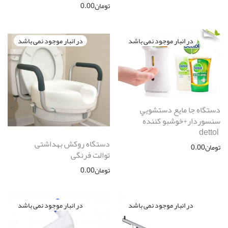
تومان
0.00
دستگاه جا مايع دستشويي
سنسوردار+خوشبو كننده
dettol
دستگاه روکش بهداشتی
تومان
0.00
توالت فرنگی
تومان
0.00