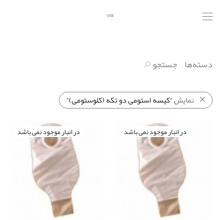
دسته‌ها
جستجو
نمایش
“کیسه استومی دو تکه (کلوستومی)”