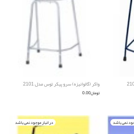
واكر (گالوانيزه) سرو پیکر توس مدل 2101
تومان
0.00