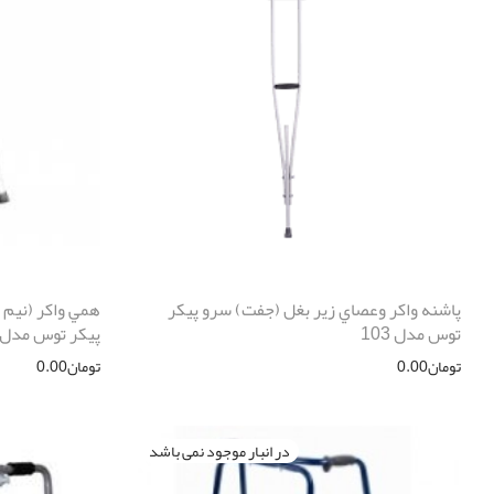
پاشنه واكر وعصاي زير بغل (جفت) سرو پیکر
همي واكر (نيم 
توس مدل 103
پیکر توس مدل 2302
تومان
0.00
تومان
0.00