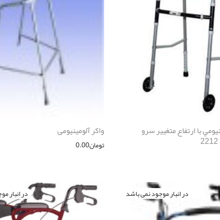
نيومي با ارتفاع متغيير سرو
واکر آلومینیومی
تومان
0.00