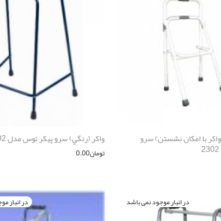
واكر با امكان نشستن) سرو
واكر (رنگي) سرو پیکر توس مدل 2102
تومان
0.00