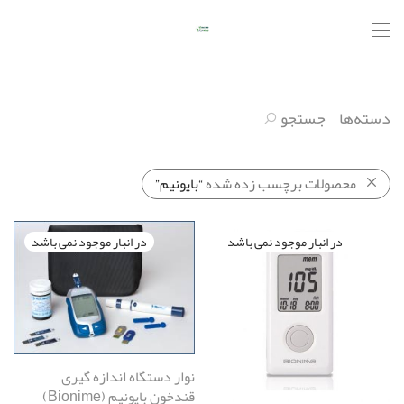
دسته‌ها
جستجو
محصولات برچسب زده شده
“بایونیم”
نوار دستگاه اندازه گیری
قندخون بایونیم (Bionime)