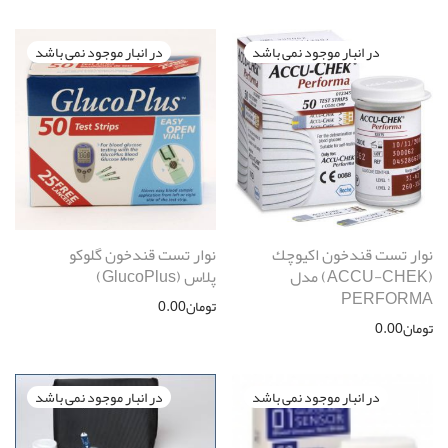
نوار تست قندخون اكيوچك
نوار تست قندخون گلوکو
(ACCU-CHEK) مدل
پلاس (GlucoPlus)
PERFORMA
تومان
0.00
تومان
0.00