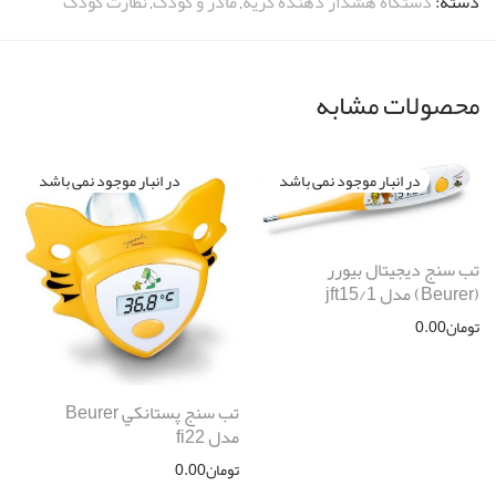
دسته:
دستگاه هشدار دهنده گریه
,
مادر و کودک
,
نظارت کودک
محصولات مشابه
تب سنج ديجيتال بیورر
(Beurer) مدل jft15/1
تومان
0.00
تب سنج پستانكي Beurer
مدل fi22
تومان
0.00