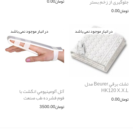
تومان
0.00
جلوگیری از زخم بستر
تومان
0.00
تشك برقي Beurer مدل
HK120 X.X.L
آتل آلومينيومي انگشت با
فوم فشرده طب صنعت
تومان
0.00
تومان
3,500.00