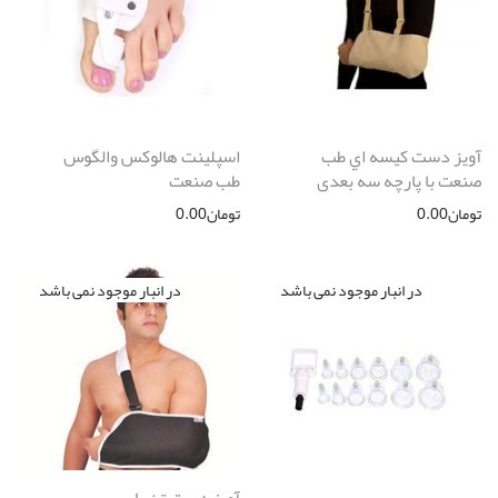
آويز دست كيسه اي طب
اسپلينت هالوكس والگوس
صنعت با پارچه سه بعدی
طب صنعت
تومان
0.00
تومان
0.00
آویز دست تن یار