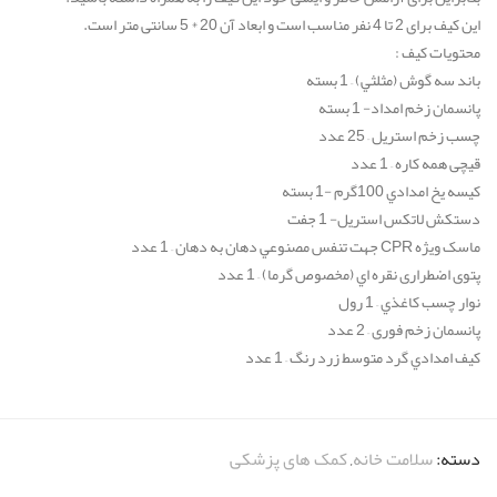
این کیف برای 2 تا 4 نفر مناسب است و ابعاد آن 20 * 5 سانتی متر است.
محتویات کیف :
باند سه گوش (مثلثي) – 1 بسته
پانسمان زخم امداد- 1 بسته
چسب زخم استريل – 25 عدد
قیچی همه کاره – 1 عدد
کیسه یخ امدادي 100گرم -1 بسته
دستکش لاتکس استریل- 1 جفت
ماسک ويژه
CPR
جهت تنفس مصنوعي دهان به دهان – 1 عدد
پتوی اضطراری نقره اي (مخصوص گرما) – 1 عدد
نوار چسب كاغذي – 1 رول
پانسمان زخم فوری – 2 عدد
كيف امدادي گرد متوسط زرد رنگ – 1 عدد
دسته:
سلامت خانه
,
کمک های پزشکی