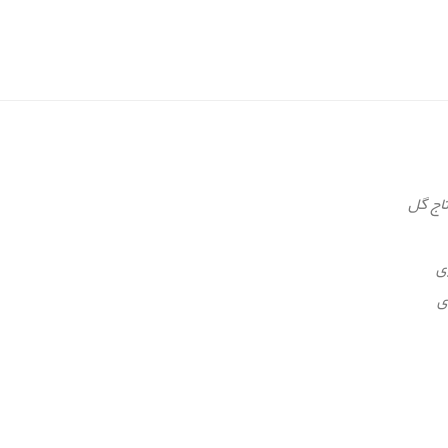
تاج گل
ی
ی