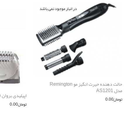
حالت دهنده حیرت انگیز مو Remington
مدل AS1201
اپیلیدی بروان (Braun) مدل 3370
تومان
0.00
تومان
0.00