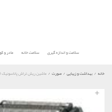
سلامت و اندازه گیری
سلامت خانه
مادر و ک
خانه
/
بهداشت و زیبایی
/
صورت
/
ماشین ریش تراش پاناسونیک (Panasonic) مدل ES-6016