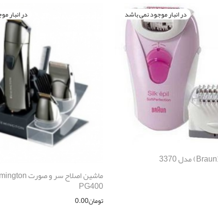
PG400‎
تومان
0.00