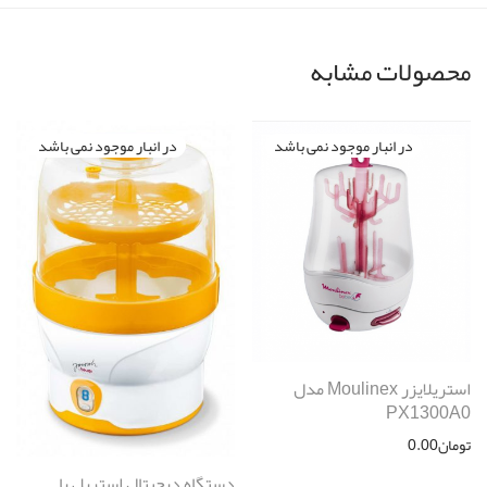
محصولات مشابه
استریلایزر Moulinex مدل
PX1300A0
تومان
0.00
دستگاه ديجيتال استريل با