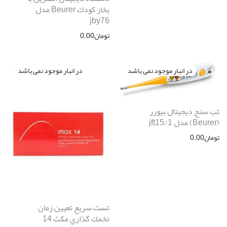
بخار كودك Beurer مدل
jby76
تومان
0.00
تب سنج ديجيتال بیورر
(Beurer) مدل jft15/1
تومان
0.00
تست سريع تعيين زمان
تخمك گذاري مكث 14