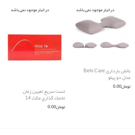
بالش بارداری Behi Care
مدل دو پهلو
تومان
0.00
تست سريع تعيين زمان
تخمك گذاري مكث 14
تومان
0.00