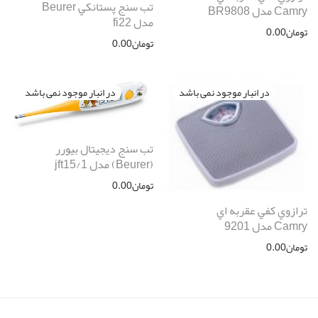
تب سنج پستانكي Beurer
Camry مدل BR9808
مدل fi22
تومان
0.00
تومان
0.00
تب سنج ديجيتال بیورر
(Beurer) مدل jft15/1
تومان
0.00
ترازوي كفي عقربه اي
Camry مدل 9201
تومان
0.00