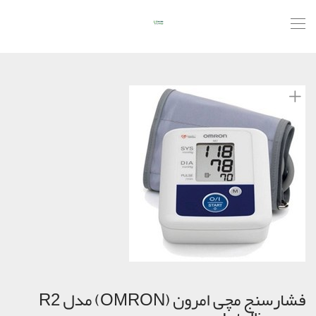
فشارسنج مچی امرون (OMRON) مدل R2