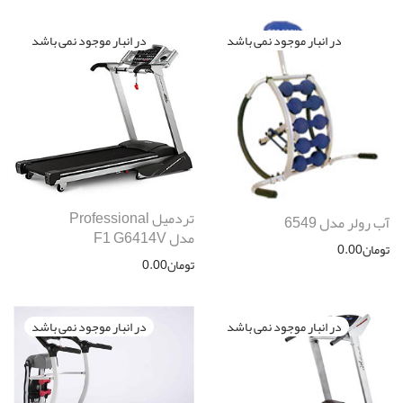
تردمیل Professional
آب رولر مدل 6549
مدل F1 G6414V
تومان
0.00
تومان
0.00