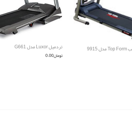
تردمیل Luxor مدل G661
تومان
0.00