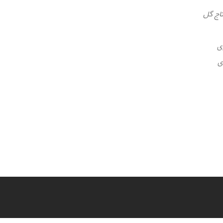
تاج گل
ی
ی