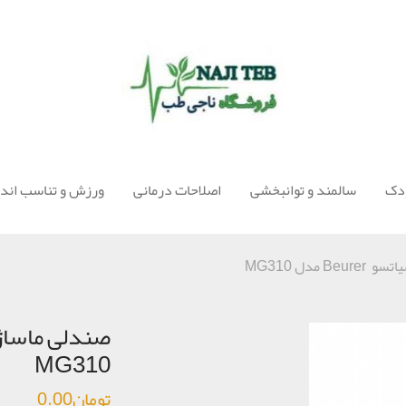
ودک
سالمند و توانبخشی
اصلاحات درمانی
ورزش و تناسب اندا
 مدل MG310
MG310
تومان
0.00