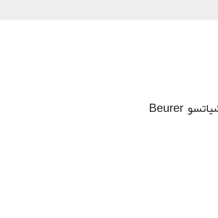
اولین نفری باشید که دیدگاهی را ارسال می کنید برای “صندلی ماساژور شیاتسو Beurer