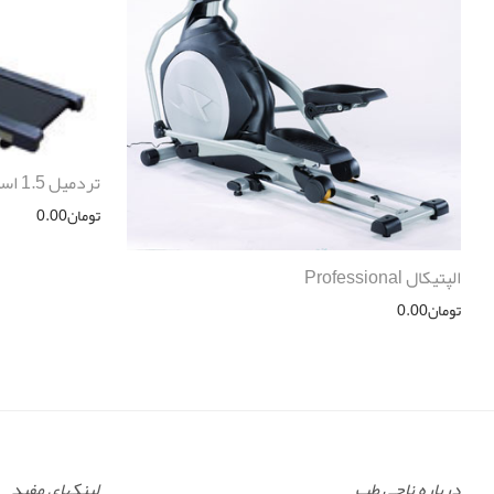
تردمیل 1.5 اسب Top Form مدل 9915
تومان
0.00
الپتیکال Professional
تومان
0.00
درباره ناجی طب
لینکهای مفید