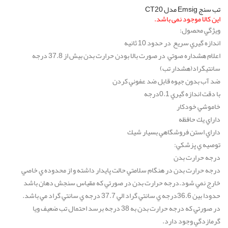
تب سنج Emsig مدل CT20
این کالا موجود نمی باشد.
ويژگي محصول:
اندازه گيري سريع در حدود 10 ثانيه
اعلام هشداره صوتي در صورت بالا بودن حرارت بدن بيش از 37.8 درجه
سانتيگراد(هشدار تب)
ضد آب بدون جيوه قابل ضد عفوني كردن
با دقت اندازه گيري 0.1درجه
خاموشي خودكار
داراي يك حافظه
داراي استن فروشگاهي بسيار شيك
توصيه ي پزشكي:
درجه حرارت بدن
درجه حرارت بدن در هنگام سلامتي حالت پايدار داشته و از محدوده ي خاصي
خارج نمي شود.درجه حرارت بدن در صورتي كه مقياس سنجش دهان باشد
حدودا بين 36.6درجه ي سانتي گراد الي 37.7 درجه ي سانتي گراد مي باشد.
در صورتي كه درجه حرارت بدن به 38 درجه برسد احتمال تب ضعيف ويا
گرمازدگي وجود دارد.