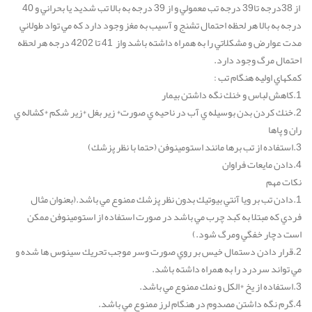
از 38درجه تا39 درجه تب معمولي و از 39 درجه به بالا تب شديد يا بحراني و 40
درجه به بالا هر لحظه احتمال تشنج و آسيب به مغز وجود دارد كه مي تواد طولاني
مدت عوارض و مشكلاتي را به همراه داشته باشد واز 41 تا 4202 درجه هر لحظه
احتمال مرگ وجود دارد.
كمكهاي اوليه هنگام تب :
1.كاهش لباس و خنك نگه داشتن بيمار
2.خنك كردن بدن بوسيله ي آب در ناحيه ي صورت* زير بغل *زير شكم *كشاله ي
ران و پاها
3.استفاده از تب برها مانند استومينوفن (حتما با نظر پزشك)
4.دادن مايعات فراوان
نكات مهم
1.دادن تب بر ويا آنتي بيوتيك بدون نظر پزشك ممنوع مي باشد.(بعنوان مثال
فردي كه مبتلا به كبد چرب مي باشد در صورت استفاده از استومينوفن ممكن
است دچار خفگي ومرگ شود.)
2.قرار دادن دستمال خيس بر روي صورت وسر موجب تحريك سينوس ها شده و
مي تواند سردرد را به همراه داشته باشد.
3.استفاده از يخ *الكل و نمك ممنوع مي باشد.
4.گرم نگه داشتن مصدوم در هنگام لرز ممنوع مي باشد.