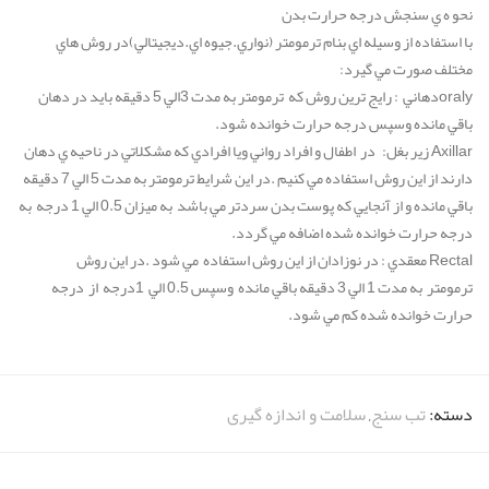
نحو ه ي سنجش درجه حرارت بدن
با استفاده از وسيله اي بنام ترمومتر (نواري.جيوه اي.ديجيتالي)در روش هاي
مختلف صورت مي گيرد:
oralyدهاني : رايج ترين روش كه ترمومتر به مدت 3الي 5 دقيقه بايد در دهان
باقي مانده وسپس درجه حرارت خوانده شود.
Axillar زير بغل: در اطفال و افراد رواني ويا افرادي كه مشكلاتي در ناحيه ي دهان
دارند از اين روش استفاده مي كنيم .در اين شرايط ترمومتر به مدت 5 الي 7 دقيقه
باقي مانده و از آنجايي كه پوست بدن سردتر مي باشد به ميزان 0.5 الي 1 درجه به
درجه حرارت خوانده شده اضافه مي گردد.
Rectal معقدي : در نوزادان از اين روش استفاده مي شود .در اين روش
ترمومتر به مدت 1 الي 3 دقيقه باقي مانده وسپس 0.5 الي 1درجه از درجه
حرارت خوانده شده كم مي شود.
دسته:
تب سنج
,
سلامت و اندازه گیری