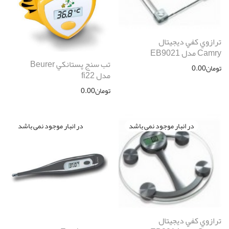
ترازوي كفي ديجيتال
Camry مدل EB9021
تب سنج پستانكي Beurer
تومان
0.00
مدل fi22
تومان
0.00
ترازوي كفي ديجيتال