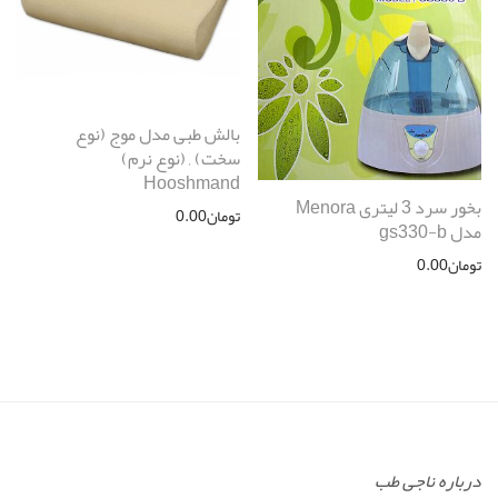
بالش طبی مدل موج (نوع
سخت) , (نوع نرم)
Hooshmand
بخور سرد 3 لیتری Menora
تومان
0.00
مدل gs330-b
تومان
0.00
درباره ناجی طب