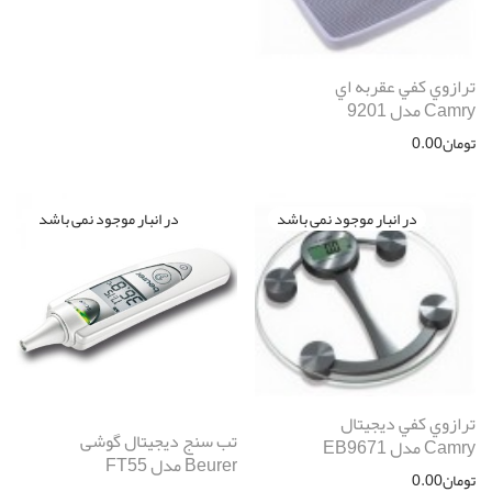
ترازوي كفي عقربه اي
Camry مدل 9201
تومان
0.00
ترازوي كفي ديجيتال
تب سنج دیجیتال گوشی
Camry مدل EB9671
Beurer مدل FT55
تومان
0.00