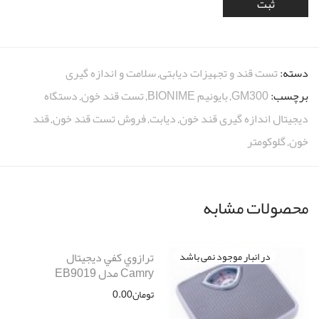
دسته:
تست قند و تجهیزات دیابتی
,
سلامت و اندازه گیری
برچسب:
GM300
,
بایونیم BIONIME
,
تست قند خون
,
دستگاه
دیجیتال اندازه گیری قند خون
,
دیابت
,
فروش تست قند خون
,
قند
خون
,
گلوکومتر
محصولات مشابه
ترازوي كفي ديجيتال
Camry مدل EB9019
تومان
0.00