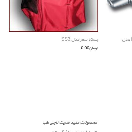
تب سنج گوشی مادون قرمز Beurer مدل
بسته سفرمدل SS3
تومان
0.00
محصولات مفید سایت ناجی طب
خرید اینترنتی پوشک بچه