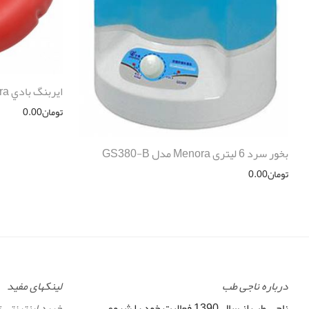
ايربنگ بادي Ankara
تومان
0.00
بخور سرد 6 لیتری Menora مدل GS380-B
تومان
0.00
درباره ناجی طب
لینکهای مفید
ناجی طب از سال 1390 فعالیت خود را شروع
خرید اینترنتی 