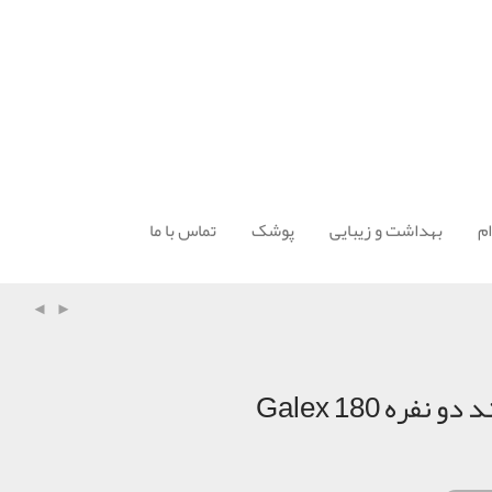
م
بهداشت و زیبایی
پوشک
تماس با ما
ره 180 Galex