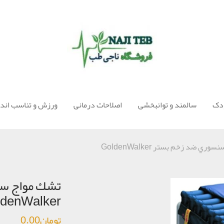
ودک
سالمند و توانبخشی
اصلاحات درمانی
ورزش و تناسب اندا
ي ضد زخم بستر GoldenWalker
تشك مواج س
ldenWalker
تومان
0.00