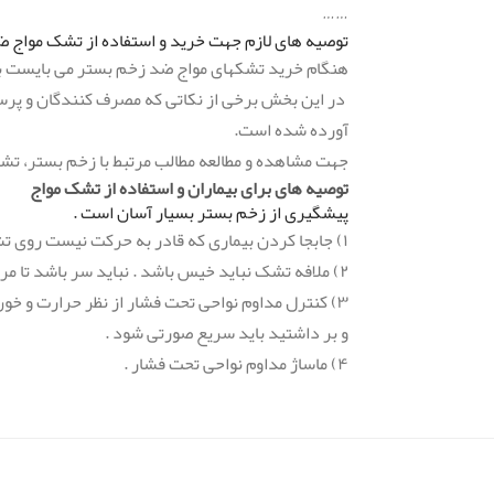
……
توصیه های لازم جهت خرید و استفاده از تشک مواج 
هنگام خرید تشکهای مواج ضد زخم بستر می بایست به
در این بخش برخی از نکاتی که مصرف کنندگان و پرست
آورده شده است.
جهت مشاهده و مطالعه مطالب مرتبط با زخم بستر، تشک
توصیه های برای بیماران و استفاده از تشک مواج
پیشگیری از زخم بستر بسیار آسان است .
۱) جابجا کردن بیماری که قادر به حرکت نیست روی تشک به ۴ طرف طی شبانه روز ( هر هشت ساعت حداقل یک بار)
۲) ملافه تشک نباید خیس باشد . نباید سر باشد تا مریض روی آن سر بخورد زیرا باعث اصطکاک پوست و آسیب آن می شود . نباید چروک باشد
۳) کنترل مداوم نواحی تحت فشار از نظر حرارت و خون رسانی بافت با لمس ناحیه . محل نباید داغ باشد . اگر انگشت خود را روی آن کمی فشار دادید
و بر داشتید باید سریع صورتی شود .
۴) ماساژ مداوم نواحی تحت فشار .