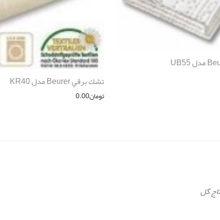
تشك برقي Beurer مدل KR40
تومان
0.00
تاج گل