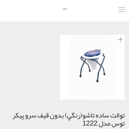
توالت ساده تاشو(رنگي) بدون قيف سرو پیکر
توس مدل 1222