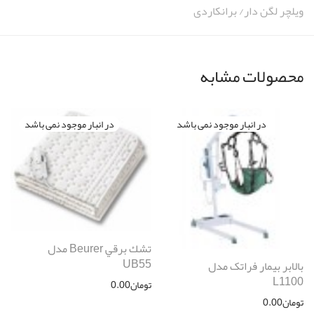
ویلچر لگن دار/ برانکاردی
محصولات مشابه
تشك برقي Beurer مدل
UB55
بالابر بیمار فراتک مدل
L1100
تومان
0.00
تومان
0.00