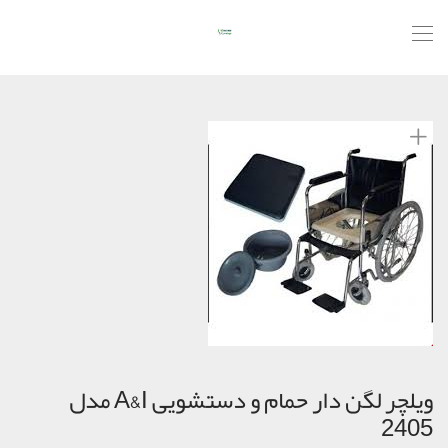
ویلچر لگن دار حمام و دستشویی A&I مدل
2405