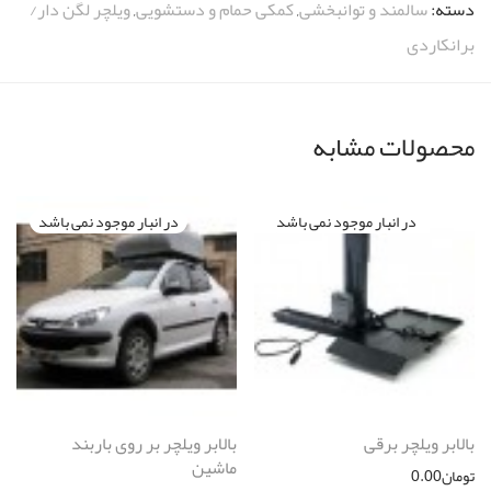
دسته:
سالمند و توانبخشی
,
کمکی حمام و دستشویی
,
ویلچر لگن دار/
برانکاردی
محصولات مشابه
بالابر ویلچر برقی
بالابر ویلچر بر روی باربند
ماشین
تومان
0.00