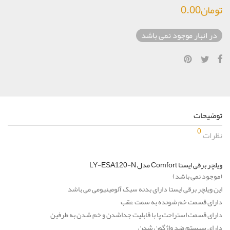
تومان
0.00
در انبار موجود نمی باشد
توضیحات
0
نظرات
ویلچر برقی ایستا Comfort مدل LY-ESA120-N
(موجود نمی باشد)
این ویلچر برقی ایستا دارای بدنه سبک آلومینیومی می باشد
دارای قسمت خم شونده به سمت عقب
دارای قسمت استراحت پا با قابلیت جداشدن و خم شدن به طرفین
دارای سیستم ضد واژگون شدن