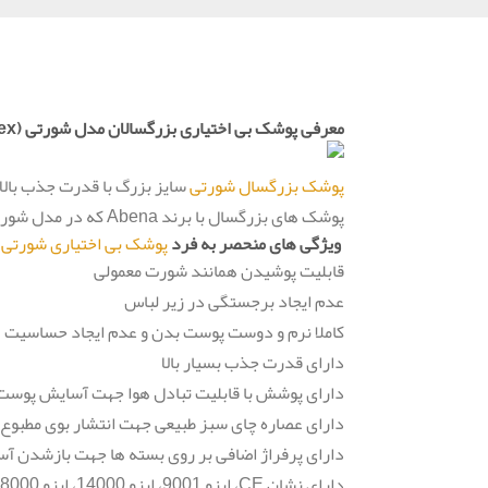
معرفی پوشک بی اختیاری بزرگسالان مدل شورتی (Abri- Flex) سایز بزرگ (L3) آبنا با قدرت جذب بالا
پوشک بزرگسال شورتی
سایز بزرگ با قدرت جذب بالا 
پوشک های بزرگسال با برند Abena که در مدل شورتی تحت عنوان Abri-Flex عرضه می شوند دارای بالاترین کیفیت از کشور دانمارک می باشند.
ویژگی های منحصر به فرد
پوشک بی اختیاری شورتی
L3 عبا
قابلیت پوشیدن همانند شورت معمولی
عدم ایجاد برجستگی در زیر لباس
کاملا نرم و دوست پوست بدن و عدم ایجاد حساسیت
دارای قدرت جذب بسیار بالا
دارای پوشش با قابلیت تبادل هوا جهت آسایش پوست
دارای عصاره چای سبز طبیعی جهت انتشار بوی مطبوع
دارای پرفراژ اضافی بر روی بسته ها جهت بازشدن آ
دارای نشان CE، ایزو 9001، ایزو 14000، ایزو 18000، Swan و EMAS