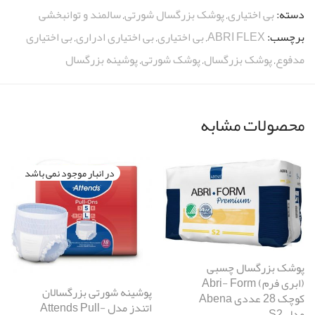
دسته:
بی اختیاری
,
پوشک بزرگسال شورتی
,
سالمند و توانبخشی
برچسب:
ABRI FLEX
,
بی اختیاری
,
بی اختیاری ادراری
,
بی اختیاری
مدفوع
,
پوشک بزرگسال
,
پوشک شورتی
,
پوشینه بزرگسال
محصولات مشابه
پوشک بزرگسال چسبی
(ابری فرم) Abri- Form
پوشینه شورتی بزرگسالان
کوچک 28 عددی Abena
اتندز مدل Attends Pull-
مدل S2