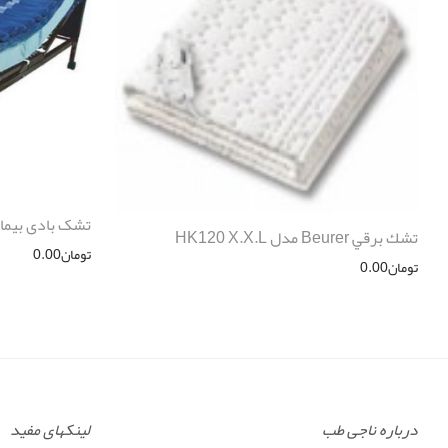
تشک بادی بیما
تشك برقي Beurer مدل HK120 X.X.L
تومان
0.00
تومان
0.00
درباره ناجی طب
لینکهای مفید