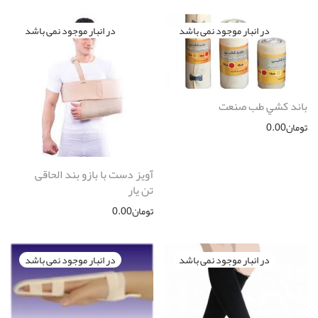
باند كشي طب صنعت
تومان
0.00
آویز دست با بازو بند الحاقی
تن یار
تومان
0.00