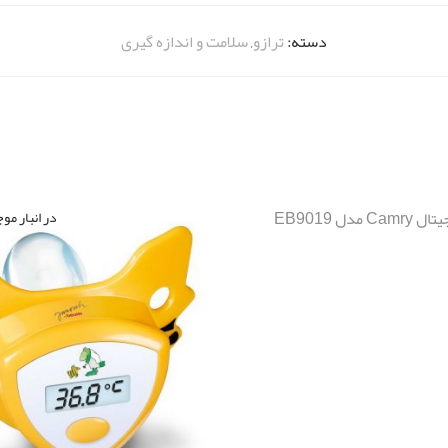
دسته:
ترازو
,
سلامت و اندازه گیری
دل EB9019