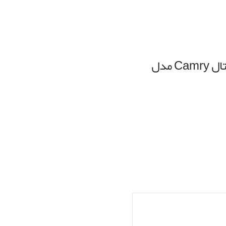
اولین نفری باشید که دیدگاهی را ارسال می کنید برای “ترازوي كفي ديجيتال Camry مدل