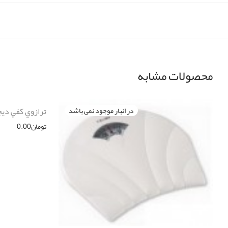
محصولات مشابه
ترازوي كفي ديجيتال Camry م
تومان
0.00