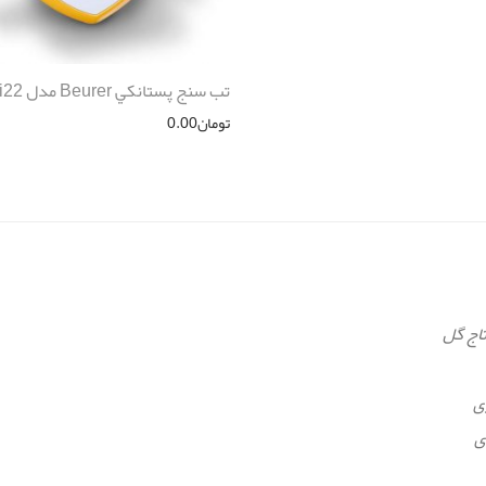
تب سنج پستانكي Beurer مدل fi22
تومان
0.00
تاج گل
ی
ی