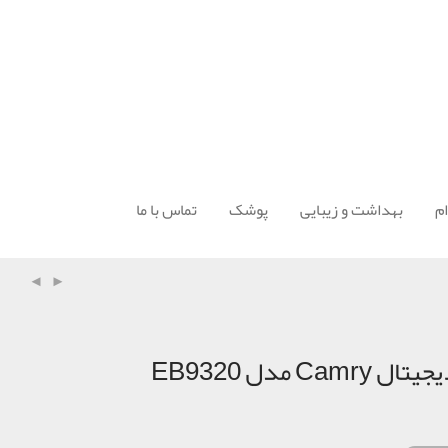
م
بهداشت و زیبایی
پوشک
تماس با ما
Ca مدل EB9320