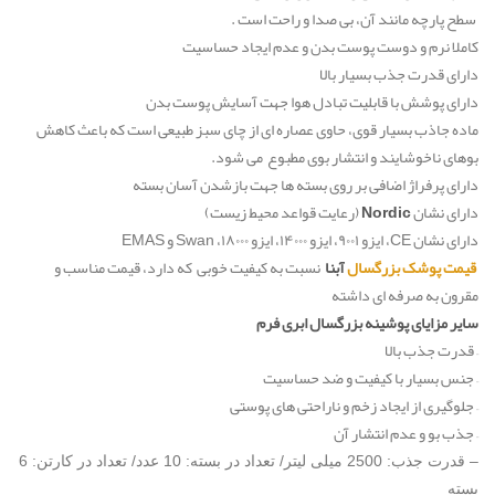
سطح پارچه مانند آن، بی صدا و راحت است .
کاملا نرم و دوست پوست بدن و عدم ایجاد حساسیت
دارای قدرت جذب بسیار بالا
دارای پوشش با قابلیت تبادل هوا جهت آسایش پوست بدن
ماده جاذب بسیار قوی، حاوی عصاره ای از چای سبز طبیعی است که باعث کاهش
بوهای ناخوشایند و انتشار بوی مطبوع می شود.
دارای پرفراژ اضافی بر روی بسته ها جهت بازشدن آسان بسته
دارای نشان
Nordic
(رعایت قواعد محیط زیست)
دارای نشان CE، ایزو ۹۰۰۱، ایزو ۱۴۰۰۰، ایزو ۱۸۰۰۰، Swan و EMAS
قیمت پوشک بزرگسال
آبنا
نسبت به کیفیت خوبی که دارد، قیمت مناسب و
مقرون به صرفه ای داشته
سایر مزایای پوشینه بزرگسال ابری فرم
– قدرت جذب بالا
– جنس بسیار با کیفیت و ضد حساسیت
– جلوگیری از ایجاد زخم و ناراحتی های پوستی
– جذب بو و عدم انتشار آن
– قدرت جذب: 2500 میلی لیتر/ تعداد در بسته: 10 عدد/ تعداد در کارتن: 6
بسته